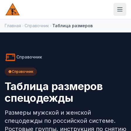
Главная
Справочник
Таблица размеров
Каталог
Пошив на заказ
Справочник
Комплектование
Справочник
Материалы
Таблица размеров
Отрасли
спецодежды
КОМПАНИЯ
Размеры мужской и женской
О компании
спецодежды по российской системе.
Ростовые группы, инструкция по снятию