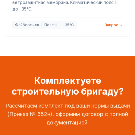
ветрозащитная мембрана. Климатический пояс III,
до −35°С.
Файберфилл
Пояс III
−35°С
Запрос →
Комплектуете
строительную бригаду?
Рассчитаем комплект под ваши нормы выдачи
(Приказ № 652н), оформим договор с полной
документацией.