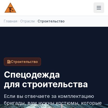
Главная
Отрасли
Строительство
Каталог
Пошив на заказ
Комплектование
Строительство
Материалы
Спецодежда
Отрасли
для строительства
КОМПАНИЯ
Если вы отвечаете за комплектацию
О компании
бригады, вам нужны костюмы, которые