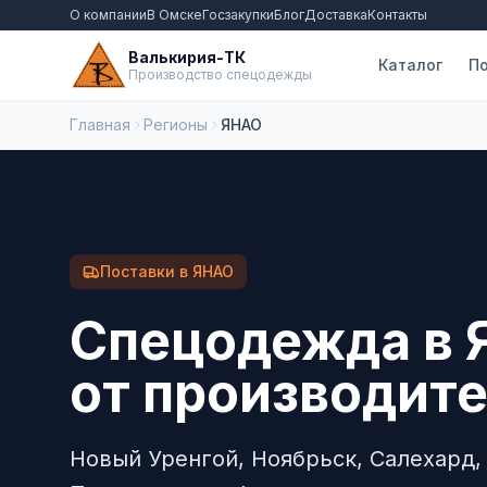
О компании
В Омске
Госзакупки
Блог
Доставка
Контакты
Валькирия-ТК
Каталог
По
Производство спецодежды
Главная
Регионы
ЯНАО
Поставки в ЯНАО
Спецодежда в 
от производит
Новый Уренгой, Ноябрьск, Салехард,