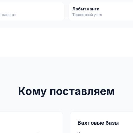
Лабытнанги
трансгаз
Транзитный узел
Кому поставляем
Вахтовые базы