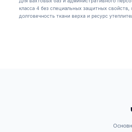
Для вахтовых баз и административного перс
класса 4 без специальных защитных свойств, 
долговечность ткани верха и ресурс утеплите
Основн