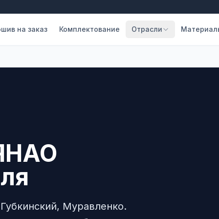
шив на заказ
Комплектование
Отрасли
Материал
ЯНАО
еля
 Губкинский, Муравленко.