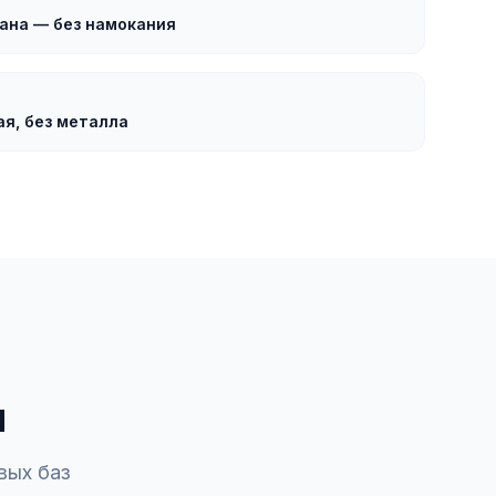
ана — без намокания
я, без металла
н
вых баз