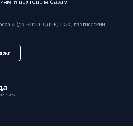
иям и вахтовым базам
сса 4 (до -41°C). СДЭК, ПЭК, партнёрский
авки
да
тво Омск