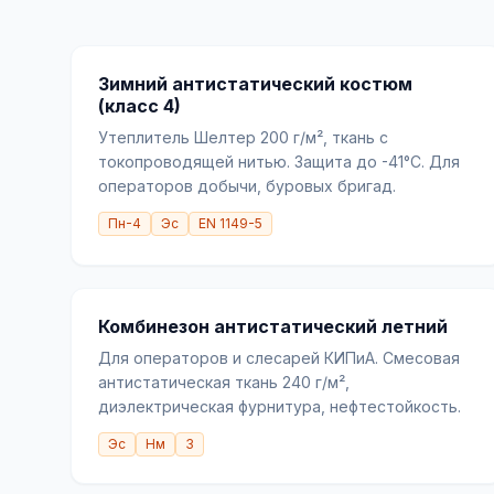
Зимний антистатический костюм
(класс 4)
Утеплитель Шелтер 200 г/м², ткань с
токопроводящей нитью. Защита до -41°C. Для
операторов добычи, буровых бригад.
Пн-4
Эс
EN 1149-5
Комбинезон антистатический летний
Для операторов и слесарей КИПиА. Смесовая
антистатическая ткань 240 г/м²,
диэлектрическая фурнитура, нефтестойкость.
Эс
Нм
З