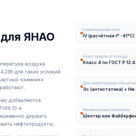
Климатический пояс
 для ЯНАО
IV (расчётная t° -41°C)
Класс защиты от холода
Класс 4 по ГОСТ Р 12.4
мпература воздуха
.4.236 для таких условий
дартных «зимних»
Для нефтегазовых объектов
 работают.
Эс (антистатика) + Нм
ому добавляются
1149-5) и
Минимальный утеплитель
овременно держать
Шелтер или Файберфил
ывать нефтепродукты.