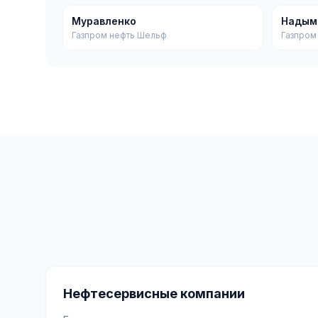
Муравленко
Надым
Газпром нефть Шельф
Газпром 
Нефтесервисные компании