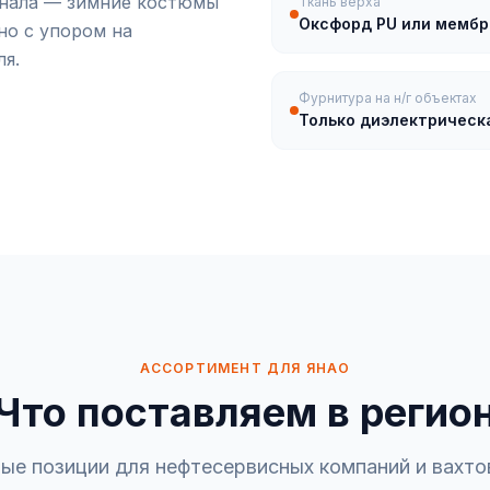
онала — зимние костюмы
Ткань верха
Оксфорд PU или мембр
но с упором на
ля.
Фурнитура на н/г объектах
Только диэлектрическа
АССОРТИМЕНТ ДЛЯ ЯНАО
Что поставляем в регио
ые позиции для нефтесервисных компаний и вахто