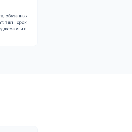
тв, обязанных
: 1 шт., срок
еджера или в