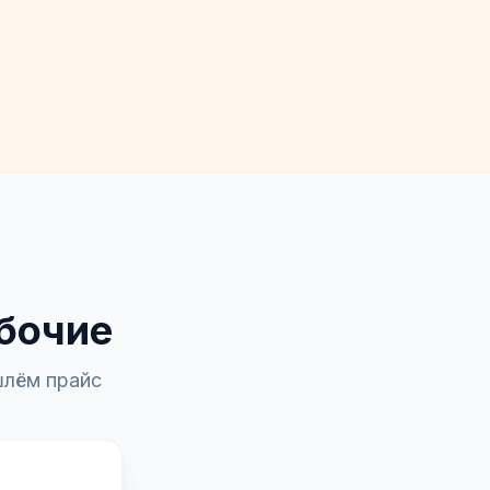
абочие
шлём прайс