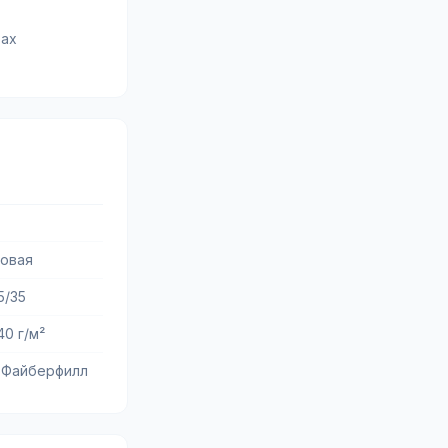
рах
совая
5/35
0 г/м²
 Файберфилл