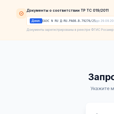
Документы о соответствии ТР ТС 019/2011
Декл.
до 29.09.2
ЕАЭС N RU Д-RU.РА08.В.79276/25
Документы зарегистрированы в реестре ФГИС Росаккр
Запро
Укажите м