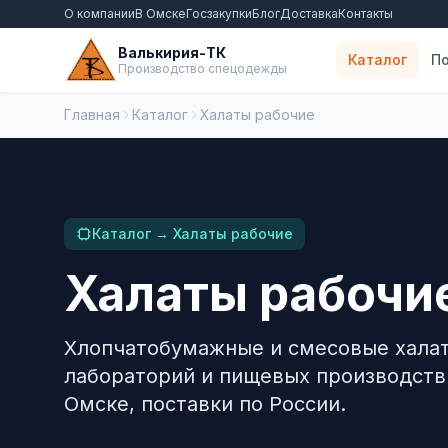
О компании
В Омске
Госзакупки
Блог
Доставка
Контакты
Валькирия-ТК
Каталог
По
Производство спецодежды
Главная
Каталог
Халаты рабочие
Каталог → Халаты рабочие
Халаты рабочи
Хлопчатобумажные и смесовые хала
лабораторий и пищевых производств
Омске, поставки по России.