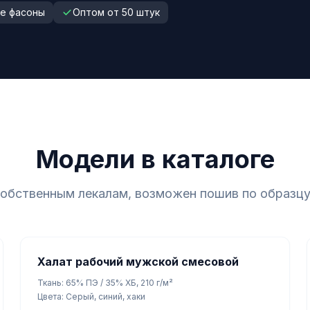
е фасоны
Оптом от 50 штук
Модели в каталоге
обственным лекалам, возможен пошив по образцу
Халат рабочий мужской смесовой
Ткань: 65% ПЭ / 35% ХБ, 210 г/м²
Цвета: Серый, синий, хаки