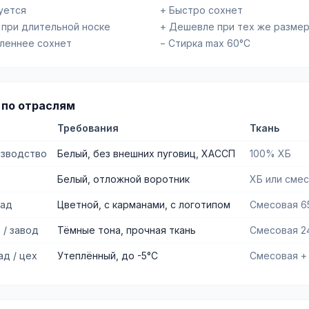
уется
+ Быстро сохнет
 при длительной носке
+ Дешевле при тех же разме
дленнее сохнет
− Стирка max 60°C
 по отраслям
Требования
Ткань
зводство
Белый, без внешних пуговиц, ХАССП
100% ХБ
Белый, отложной воротник
ХБ или сме
лад
Цветной, с карманами, с логотипом
Смесовая 6
 / завод
Тёмные тона, прочная ткань
Смесовая 24
д / цех
Утеплённый, до -5°C
Смесовая +