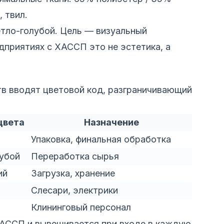
 твил.
етло-голубой. Цель — визуальный
едприятиях с ХАССП это не эстетика, а
в вводят цветовой код, разграничивающий
цвета
Назначение
Упаковка, финальная обработка
убой
Переработка сырья
ий
Загрузка, хранение
Слесари, электрики
Клининговый персонал
ХАССП и вывешивается при входе в каждую