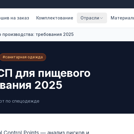
шив на заказ
Комплектование
Отрасли
Материал
 производства: требования 2025
#санитарная одежда
СП для пищевого
ования 2025
ерт по спецодежде
l Control Points — анализ рисков и