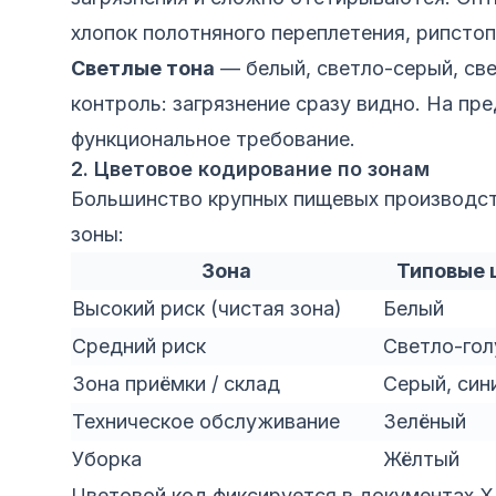
хлопок полотняного переплетения, рипстоп,
Светлые тона
— белый, светло-серый, св
контроль: загрязнение сразу видно. На пр
функциональное требование.
2. Цветовое кодирование по зонам
Большинство крупных пищевых производст
зоны:
Зона
Типовые 
Высокий риск (чистая зона)
Белый
Средний риск
Светло-гол
Зона приёмки / склад
Серый, син
Техническое обслуживание
Зелёный
Уборка
Жёлтый
Цветовой код фиксируется в документах 