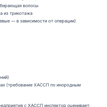
 убирающая волосы
а из трикотажа
невые — в зависимости от операции)
ний)
нах (требование ХАССП по инородным
редприятия с ХАССП инспектор оценивает: