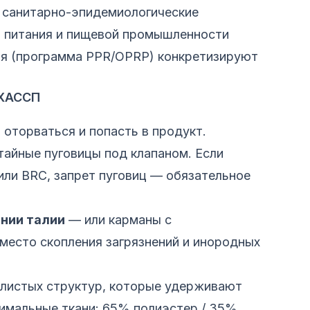
 санитарно-эпидемиологические
о питания и пищевой промышленности
я (программа PPR/OPRP) конкретизируют
 ХАССП
оторваться и попасть в продукт.
тайные пуговицы под клапаном. Если
или BRC, запрет пуговиц — обязательное
нии талии
— или карманы с
место скопления загрязнений и инородных
тлистых структур, которые удерживают
имальные ткани: 65% полиэстер / 35%