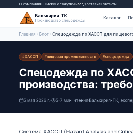
О компании
В Омске
Госзакупки
Блог
Доставка
Контакты
Валькирия-ТК
Каталог
По
Производство спецодежды
Главная
Блог
Спецодежда по ХАССП для пищевого
#ХАССП
#пищевая промышленность
#спецодежда
Спецодежда по ХАС
производства: треб
5 мая 2026 г.
·
5-7 мин. чтения
·
Валькирия-ТК, эксп
Система ХАССП (Hazard Analysis and Critica